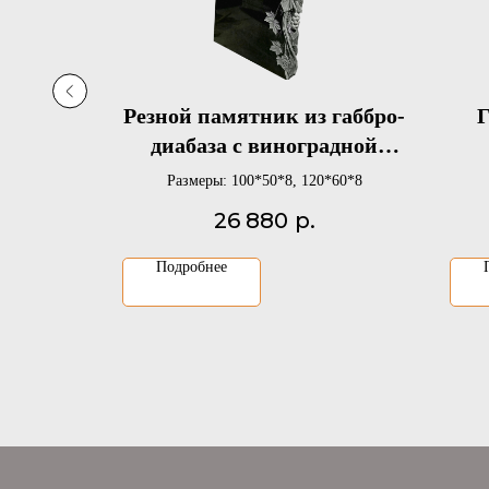
ный
Резной памятник из габбро-
илу с
диабаза с виноградной
сердцем
лозой на могилу
*60*8
Размеры: 100*50*8, 120*60*8
26 880
р.
Подробнее