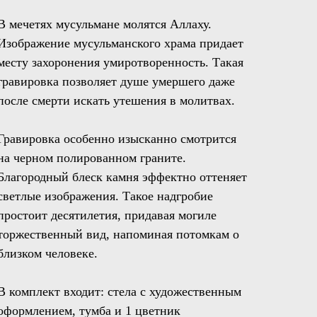
В мечетях мусульмане молятся Аллаху.
Изображение мусульманского храма придает
месту захоронения умиротворенность. Такая
гравировка позволяет душе умершего даже
после смерти искать утешения в молитвах.
Гравировка особенно изысканно смотрится
на черном полированном граните.
Благородный блеск камня эффектно оттеняет
светлые изображения. Такое надгробие
простоит десятилетия, придавая могиле
торжественный вид, напоминая потомкам о
близком человеке.
В комплект входит: стела с художественным
оформлением, тумба и 1 цветник