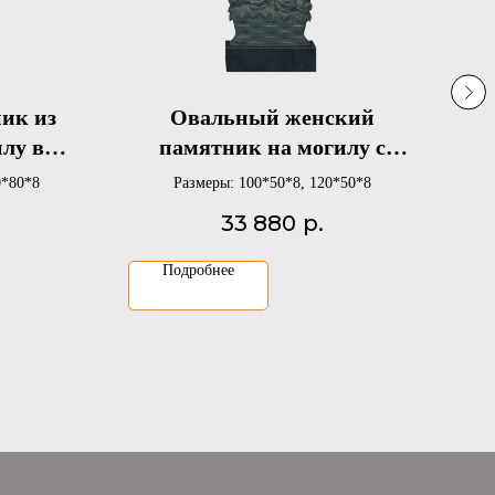
ик из
Овальный женский
илу в
памятник на могилу с
т
резной корзиной с розами
ре
0*80*8
Размеры: 100*50*8, 120*50*8
33 880
р.
Подробнее