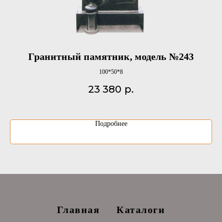
Гранитный памятник, модель №243
О
100*50*8
23 380
р.
Подробнее
Главная
Каталоги