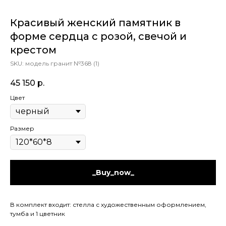
Красивый женский памятник в
форме сердца с розой, свечой и
крестом
SKU:
модель гранит №368 (1)
45 150
р.
Цвет
Размер
_Buy_now_
В комплект входит: стелла с художественным оформлением,
тумба и 1 цветник